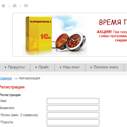
Продукты
Прайс
Наш опыт
Полезно знать
Главная
Авторизация
Регистрация
Регистрация
Имя:
Фамилия:
*
Логин (мин. 3 символа):
*
Пароль: