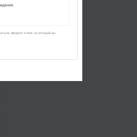
рждения.
ься), введите e-mail, на который вы