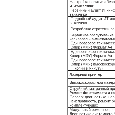
Настройка политики без
ИТ-консалтинг
Первичный аудит ИТ-ин
заказчика
Подробный аудит ИТ-ин
заказчика
Разработка стратегии ра
Сервисное обслуживание 
копировально-множительн
Единоразовое техничес
Копир (МФУ) Формат А4
Единоразовое техническ
Копир (МФУ) Формат Аз
Единоразовое техничес
Копир (МФУ) высокоскоро
копий в минуту)
Лазерный принтер
Высокоскоростной лазер
Струйный, матричный пр
Ремонт без стоимости и 
Сервер: диагностика, не
неисправность, ремонт б
комплектующих
Модульный ремонт серв
Диагностика системного б