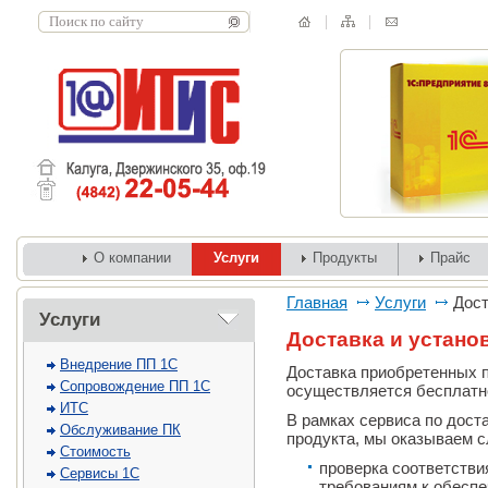
О компании
Услуги
Продукты
Прайс
Главная
Услуги
Дост
Услуги
Доставка и устано
Внедрение ПП 1С
Доставка приобретенных 
Сопровождение ПП 1С
осуществляется бесплатн
ИТС
В рамках сервиса по доста
Обслуживание ПК
продукта, мы оказываем 
Стоимость
проверка соответстви
Сервисы 1С
требованиям к обесп