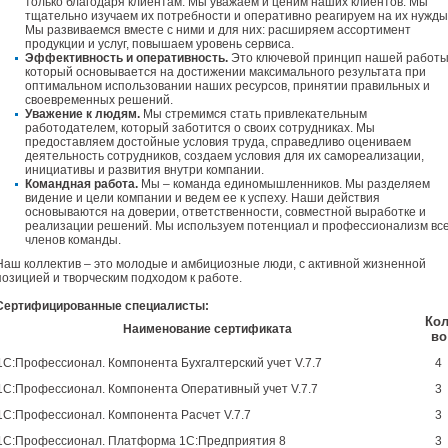
только благодаря клиентам. Мы уважаем и ценим наших клиентов. Мы
тщательно изучаем их потребности и оперативно реагируем на их нужды
Мы развиваемся вместе с ними и для них: расширяем ассортимент
продукции и услуг, повышаем уровень сервиса.
Эффективность и оперативность.
Это ключевой принцип нашей работы
который основывается на достижении максимального результата при
оптимальном использовании наших ресурсов, принятии правильных и
своевременных решений.
Уважение к людям.
Мы стремимся стать привлекательным
работодателем, который заботится о своих сотрудниках. Мы
предоставляем достойные условия труда, справедливо оцениваем
деятельность сотрудников, создаем условия для их самореализации,
инициативы и развития внутри компании.
Командная работа.
Мы – команда единомышленников. Мы разделяем
видение и цели компании и ведем ее к успеху. Наши действия
основываются на доверии, ответственности, совместной выработке и
реализации решений. Мы используем потенциал и профессионализм вс
членов команды.
Наш коллектив – это молодые и амбициозные люди, с активной жизненной
позицией и творческим подходом к работе.
Серти
фицированные специалисты:
Кол
Наименование сертификата
во
1С:Профессионал. Компонента Бухгалтерский учет V.7.7
4
1С:Профессионал. Компонента Оперативный учет V.7.7
3
1С:Профессионал. Компонента Расчет V.7.7
3
1С:Профессионал. Платформа 1С:Предприятия 8
3