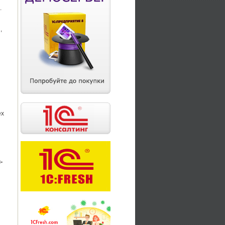
.
,
ех
-