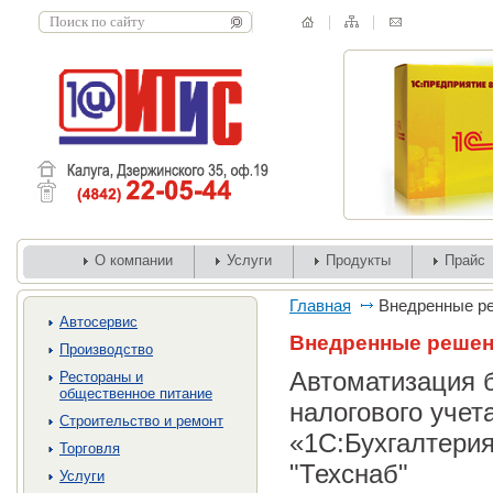
О компании
Услуги
Продукты
Прайс
Главная
Внедренные р
Автосервис
Внедренные реше
Производство
Автоматизация б
Рестораны и
общественное питание
налогового учет
Строительство и ремонт
«1С:Бухгалтерия
Торговля
"Техснаб"
Услуги