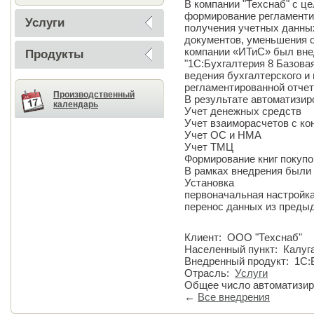
В компании "Техснаб" с ц
формирование регламентир
Услуги
получения учетных данны
документов, уменьшения 
компании «ИТиС» был вне
Продукты
"1С:Бухгалтерия 8 Базова
ведения бухгалтерского и 
регламентированной отчет
Производственный
В результате автоматизи
календарь
Учет денежных средств
Учет взаиморасчетов с ко
Учет ОС и НМА
Учет ТМЦ
Формирование книг покупо
В рамках внедрения были
Установка
первоначальная настройк
перенос данных из преды
Клиент: ООО "Техснаб"
Населенный пункт: Калуг
Внедренный продукт: 1С:
Отрасль:
Услуги
Общее число автоматизир
←
Все внедрения