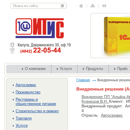
О компании
Услуги
Продукты
Прайс
Главная
Внедренные реше
Автосервис
Внедренные решения (А
Производство
Внедрение ПП "Альфа-Ав
Рестораны и
Кузнецов В.Н.
Клиент: И
общественное питание
Внедренный продукт: Ал
4
Строительство и ремонт
Отрасль:
Автосервис
Торговля
Услуги