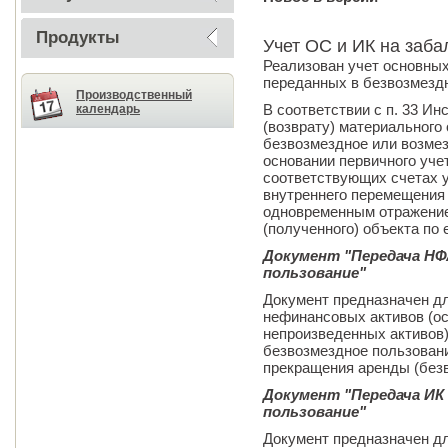
Продукты
Учет ОС и ИК на заба
Реализован учет основных
переданных в безвозмездн
Производственный
В соответствии с п. 33 Ин
календарь
(возврату) материального
безвозмездное или возме
основании первичного учет
соответствующих счетах 
внутреннего перемещения
одновременным отражение
(полученного) объекта по 
Документ "Передача НФА
пользование"
Документ предназначен д
нефинансовых активов (о
непроизведенных активов)
безвозмездное пользовани
прекращения аренды (без
Документ "Передача ИК 
пользование"
Документ предназначен д