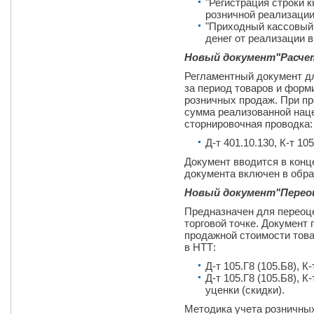
"Регистрация строки 
розничной реализации
"Приходный кассовый
денег от реализации 
Новый документ"Расчет
Регламентный документ д
за период товаров и форм
розничных продаж. При п
сумма реализованной нац
сторнировочная проводка:
Д-т 401.10.130, К-т 105
Документ вводится в конц
документа включен в обра
Новый документ"П
ерео
Предназначен для переоце
торговой точке. Документ
продажной стоимости тов
в НТТ:
Д-т 105.Г8 (105.Б8), К
Д-т 105.Г8 (105.Б8), К
уценки (скидки).
Методика учета розничных