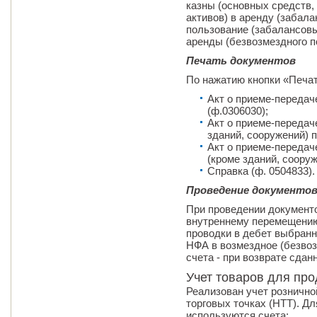
казны (основных средств
активов) в аренду (забала
пользование (забалансовы
аренды (безвозмездного п
Печать документов
По нажатию кнопки «Печа
Акт о приеме-передач
(ф.0306030);
Акт о приеме-передач
зданий, сооружений) 
Акт о приеме-передач
(кроме зданий, соору
Справка (ф. 0504833).
Проведение документо
При проведении документ
внутреннему перемещению
проводки в дебет выбранн
НФА в возмездное (безвоз
счета - при возврате сдан
Учет товаров для про
Реализован учет рознично
торговых точках (НТТ). Дл
используются счета: