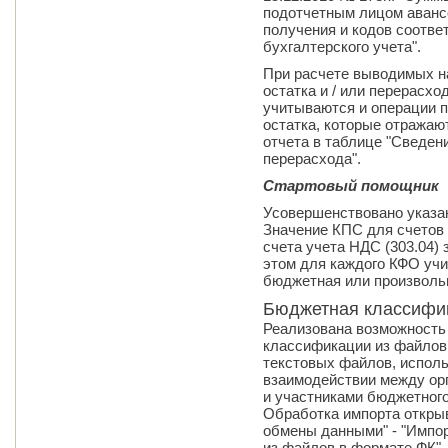
подотчетным лицом аванс
получения и кодов соотве
бухгалтерского учета".
При расчете выводимых н
остатка и / или перерасхо
учитываются и операции п
остатка, которые отражаю
отчета в таблице "Сведен
перерасхода".
Стартовый помощник
Усовершенствовано указа
Значение КПС для счетов 
счета учета НДС (303.04)
этом для каждого КФО уч
бюджетная или произволь
Бюджетная классифи
Реализована возможность
классификации из файлов
текстовых файлов, испол
взаимодействии между ор
и участниками бюджетного
Обработка импорта открыв
обмены данными" - "Импо
из файлов в формате ФК".