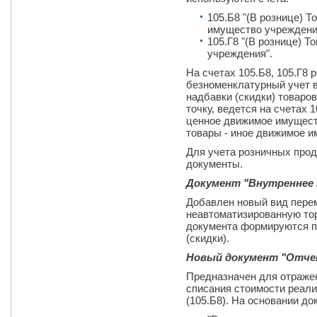
105.Б8 "(В рознице) 
имущество учреждени
105.Г8 "(В рознице) 
учреждения".
На счетах 105.Б8, 105.Г8
безноменклатурный учет в
надбавки (скидки) товаро
точку, ведется на счетах 
ценное движимое имуществ
товары - иное движимое и
Для учета розничных про
документы.
Документ "Внутреннее
Добавлен новый вид пере
неавтоматизированную тор
документа формируются пр
(скидки).
Новый документ "Отчет
Предназначен для отражен
списания стоимости реали
(105.Б8). На основании д