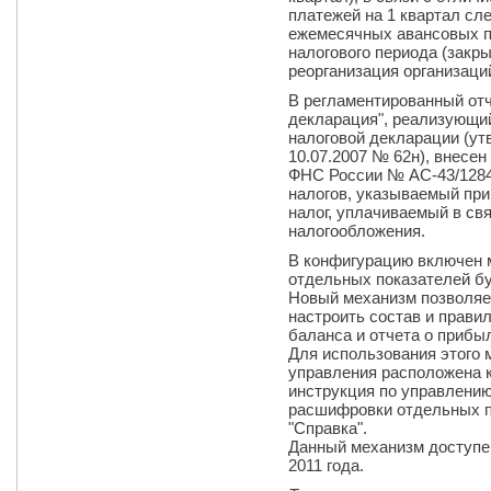
платежей на 1 квартал сл
ежемесячных авансовых п
налогового периода (закр
реорганизация организаций 
В регламентированный отч
декларация", реализующи
налоговой декларации (у
10.07.2007 № 62н), внесен
ФНС России № АС-43/12847
налогов, указываемый при
налог, уплачиваемый в св
налогообложения.
В конфигурацию включен 
отдельных показателей бу
Новый механизм позволяе
настроить состав и прави
баланса и отчета о прибы
Для использования этого 
управления расположена к
инструкция по управлению
расшифровки отдельных п
"Справка".
Данный механизм доступен
2011 года.