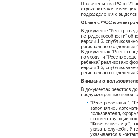
Правительства РФ от 21 ап
страхователям, имеющим 
подразделения с выделен
Обмен с ФСС в электро
В документе "Реестр свед
нетрудоспособности" обн
версии 1.3, опубликованно
регионального отделения
В документах "Реестр св
по уходу" и "Реестр свед
ребенка" реализовано фо
версии 1.3, опубликованно
регионального отделения
Вниманию пользователе
В документах реестров д
предусмотренные новой в
"Реестр составил", "Т
заполнялись автомати
пользователя, оформ
соответствующий пол
"Физические лица", в
указать служебный те
указывается в контак