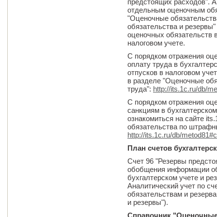
предстоящих расходов". А
отдельным оценочным обя
"Оценочные обязательств
обязательства и резервы"
оценочных обязательств в
налоговом учете.
С порядком отражения оц
оплату труда в бухгалтер
отпусков в налоговом учет
в разделе "Оценочные обя
труда":
http://its.1c.ru/db/
С порядком отражения оц
санкциям в бухгалтерском
ознакомиться на сайте its
обязательства по штрафн
http://its.1c.ru/db/metod81#
План счетов бухгалтерск
Счет 96 "Резервы предсто
обобщения информации об
бухгалтерском учете и рез
Аналитический учет по сч
обязательствам и резерва
и резервы").
Справочник "Оценочные 