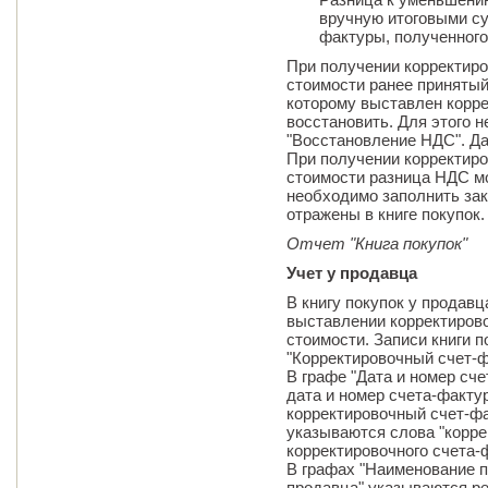
вручную итоговыми су
фактуры, полученного
При получении корректир
стоимости ранее принятый
которому выставлен корре
восстановить. Для этого 
"Восстановление НДС". Да
При получении корректиро
стоимости разница НДС мо
необходимо заполнить за
отражены в книге покупок.
Отчет "Книга покупок"
Учет у продавца
В книгу покупок у продав
выставлении корректиров
стоимости. Записи книги 
"Корректировочный счет-
В графе "Дата и номер сч
дата и номер счета-факту
корректировочный счет-фа
указываются слова "корре
корректировочного счета-
В графах "Наименование п
продавца" указываются ре