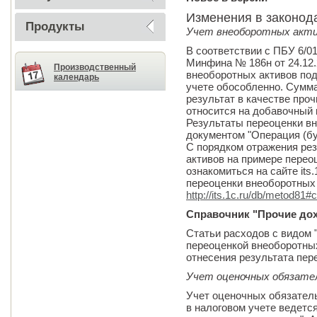
Изменения в законод
Продукты
Учет внеоборотных акт
В соответствии с ПБУ 6/0
Минфина № 186н от 24.12.
Производственный
внеоборотных активов по
календарь
учете обособленно. Сумм
результат в качестве про
относится на добавочный 
Результаты переоценки в
документом "Операция (бу
С порядком отражения ре
активов на примере перео
ознакомиться на сайте its
переоценки внеоборотных 
http://its.1c.ru/db/metod81#
Справочник "Прочие до
Статьи расходов с видом 
переоценкой внеоборотны
отнесения результата пер
Учет оценочных обязате
Учет оценочных обязатель
в налоговом учете ведетс