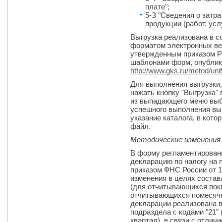
плате";
5-З "Сведения о затр
продукции (работ, услу
Выгрузка реализована в 
форматом электронных ве
утвержденным приказом Рос
шаблонами форм, опублик
http://www.gks.ru/metod/uni
Для выполнения выгрузки
нажать кнопку "Выгрузка"
из выпадающего меню выбр
успешного выполнения выг
указание каталога, в кот
файл.
Методические изменения
В форму регламентирован
декларацию по налогу на 
приказом ФНС России от 
изменения в целях состав
(для отчитывающихся покв
отчитывающихся помесячно
декларации реализована 
подраздела с кодами "21" 
квартал), в связи с отли