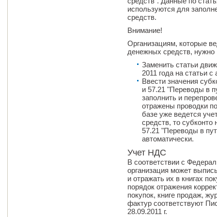
средств". Данные по стат
используются для заполн
средств.
Внимание!
Организациям, которые ве
денежных средств, нужно
Заменить статьи дви
2011 года на статьи с
Ввести значения субко
и 57.21 "Переводы в п
заполнить и перепров
отражены проводки по
базе уже ведется уче
средств, то субконто 
57.21 "Переводы в пут
автоматически.
Учет НДС
В соответствии с Федерал
организация может выпис
и отражать их в книгах по
порядок отражения коррек
покупок, книге продаж, ж
фактур соответствуют Пи
28.09.2011 г.