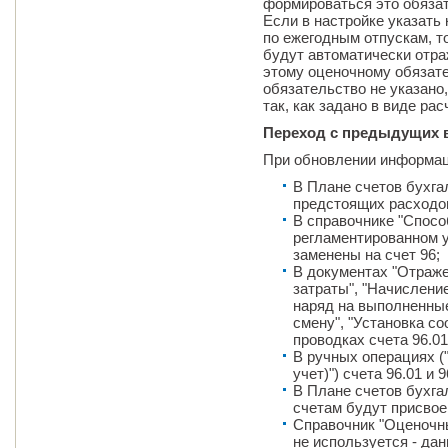
формироваться это обяза
Если в настройке указать
по ежегодным отпускам, т
будут автоматически отраж
этому оценочному обязате
обязательство не указано
так, как задано в виде рас
Переход с предыдущих 
При обновлении информац
В Плане счетов бухга
предстоящих расходов
В справочнике "Спосо
регламентированном уч
заменены на счет 96;
В документах "Отраже
затраты", "Начислени
наряд на выполненные
смену", "Установка со
проводках счета 96.01
В ручных операциях (
учет)") счета 96.01 и 
В Плане счетов бухга
счетам будут присвое
Справочник "Оценочн
не используется - дан