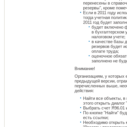
перенесены в справоч
резервы", кроме поме
Если в 2011 году исп
тогда учетная полити
2011 год будет запол
будет включено 
в бухгалтерском 
налоговом учете;
в качестве базы 
резервов будет и
оплате труда;
оценочное обязат
заполнено не буде
Внимание!
Организациям, у которых е
предыдущей версии, отра
перечисленных выше, не
действия:
Найти все объекты, в
этого открыть диалог 
Выбрать счет Я96.01 
По кнопке "Найти" бу
есть ссылки;
Необходимо открыть к