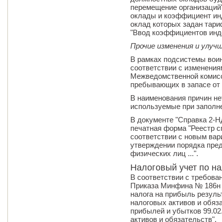
перемещение организаций"
оклады и коэффициент инд
оклад которых задан тари
"Ввод коэффициентов инде
Прочие изменения и улуч
В рамках подсистемы вои
соответствии с изменени
Межведомственной комисс
пребывающих в запасе от 
В наименования причин н
используемые при заполн
В документе "Справка 2-
печатная форма "Реестр сп
соответствии с новым вар
утверждении порядка пре
физических лиц ...".
Налоговый учет по н
В соответствии с требован
Приказа Минфина № 186н от
налога на прибыль резуль
налоговых активов и обяза
прибылей и убытков 99.02
активов и обязательств".