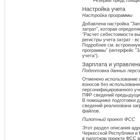
"Резервы предстоящих
Настройка учета
Настройка программы
Добавлена настройка "Зап
затрат", которая определя
"Расчет себестоимости вы
регистры учета затрат - вс
Подробнее см. встроенную
программы" (интерфейс "З
учета").
Зарплата и управлен
Подготовка данных перс
Отменено использование 
взносов без использован
персонифицированного уче
ПФР сведений предыдущих
В помощнике подготовки 
сведений реализована заг
файлов.
Пилотный проект ФСС
Этот раздел описания адр
Черкесской Республики и
в пилотном проекте ФСС в