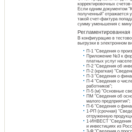
корректировочных счетов-
Если одним документом "
полученный" отражается у
такой счет-фактура попад
сумму уменьшения с мину
Регламентированная 
В конфигурацию в тестов
выгрузки в электронном в
П-1 "Сведения о произ
Приложение №3 к фор
платных услуг населе
П-2 "Сведения об инв
П-2 (краткая) "Сведен
П-3 "Сведения о фина
П-4 "Сведения о числ
работников";
П-5 (м) "Основные св
ПМ "Сведения об осн
малого предприятия";
П-6 "Сведения о фина
1-РП (срочная) "Сведе
отгруженную продукци
1-ИНВЕСТ "Сведения 
и инвестициях из Росс
3-Ф "Сведения о прос