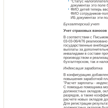
"Статус налогоплател
документах это поле 
ФИО детей теперь вво
ФИО сотрудников-пол
ИБ документах эти по
Бухгалтерский учет
Учет страховых взносов
В соответствии с Письмом
03-03-06/4/76 реализован
государственные внебюдж
выплаты за дополнительн
инвалидами в составе про
производством и реализац
бухгалтерском, так и нало
Индексация заработка
В конфигурацию добавлен
повышения заработной пл
"Расчет зарплаты - индекс
С помощью помощника мож
должностных окладов, ок
разрядов, а также коэффи
расчете новых окладов до
Для регистрации результ
должностных окладов буд