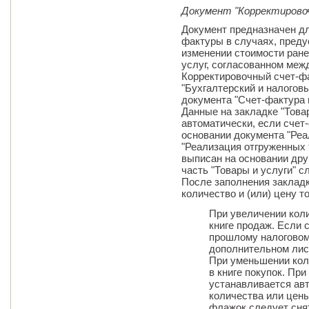
Документ "Корректирово
Документ предназначен дл
фактуры в случаях, пред
изменении стоимости ране
услуг, согласованном меж
Корректировочный счет-ф
"Бухгалтерский и налогов
документа "Счет-фактура 
Данные на закладке "Това
автоматически, если сче
основании документа "Реа
"Реализация отгруженных 
выписан на основании дру
часть "Товары и услуги" с
После заполнения закладк
количество и (или) цену то
При увеличении кол
книге продаж. Если 
прошлому налоговому
дополнительном лист
При уменьшении кол
в книге покупок. Пр
устанавливается ав
количества или цены
флажок следует сня