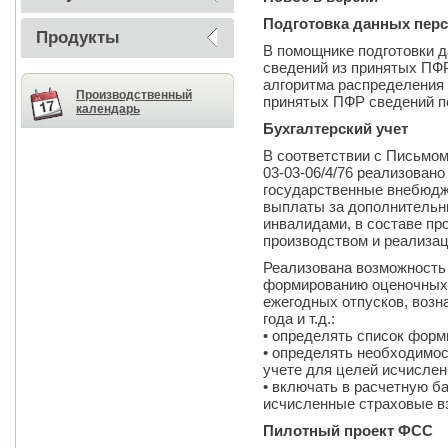
Подготовка данных пер
Продукты
В помощнике подготовки 
сведений из принятых ПФ
алгоритма распределения 
Производственный
принятых ПФР сведений пе
календарь
Бухгалтерский учет
В соответствии с Письмом
03-03-06/4/76 реализован
государственные внебюдж
выплаты за дополнительн
инвалидами, в составе пр
производством и реализац
Реализована возможность 
формированию оценочных 
ежегодных отпусков, возн
года и т.д.:
• определять список фор
• определять необходимос
учете для целей исчислен
• включать в расчетную б
исчисленные страховые в
Пилотный проект ФСС