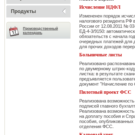
Исчисление НДФЛ
Продукты
Измененен порядок исчис
налогового резидента РФ 
России от 12.08.2011 № 03
Производственный
ЕД-4-3/9150: автоматичес
календарь
обязательств с начала год
очередных платежей для д
для прочих доходов перер
Больничные листы
Реализовано распознаван
по двумерному штрих-коду
листка: в результате скан
предъявляется пользоват
документ "Начисление по 
Пилотный проект ФСС
Реализована возможность
подписей главного бухгал
Реализована возможность
на доплату пособия и Спр
пособия, опубликованных 
отделения ФСС.
Кадровый учет