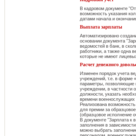
В кадровом документе "От
возможность указания кол
датами начала и окончани
Выплата зарплаты
Автоматизировано создани
основании документа "Зар
ведомостей в банк, в ско
работники, а также одна в
которые не имеют лицевых
Расчет денежного довол
Изменен порядок учета в
учреждений, т.е. в форме
параметры, позволяющие г
учреждении, в частности 
должности, указать необх
времени военнослужащих 
Реализована возможность 
для премии за образцовое
(образцовое исполнение о
В документе "Зарплата к 
заполнения в зависимости
можно выбрать заполнени
персоналом, военнослужа