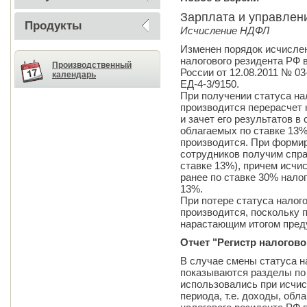
Зарплата и управлен
Продукты
Исчисление НДФЛ
Изменен порядок исчисле
налогового резидента РФ 
Производственный
России от 12.08.2011 № 03
календарь
ЕД-4-3/9150.
При получении статуса на
производится перерасчет 
и зачет его результатов в
облагаемых по ставке 13%
производится. При форми
сотрудников получим спра
ставке 13%), причем исч
ранее по ставке 30% налог
13%.
При потере статуса налог
производится, поскольку 
нарастающим итогом преду
Отчет "Регистр налогово
В случае смены статуса н
показываются разделы по 
использовались при исчис
периода, т.е. доходы, обл