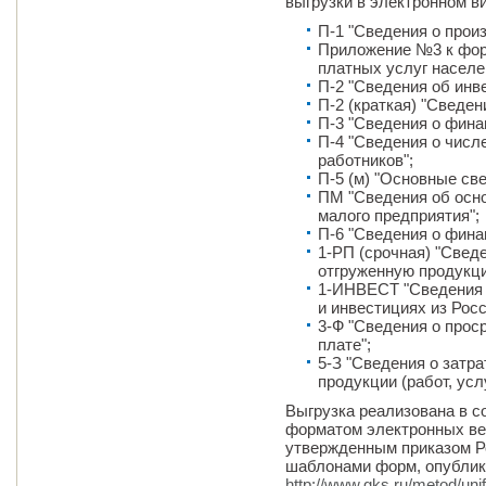
выгрузки в электронном в
П-1 "Сведения о произ
Приложение №3 к фор
платных услуг населе
П-2 "Сведения об инв
П-2 (краткая) "Сведен
П-3 "Сведения о фина
П-4 "Сведения о числ
работников";
П-5 (м) "Основные св
ПМ "Сведения об осн
малого предприятия";
П-6 "Сведения о фина
1-РП (срочная) "Сведе
отгруженную продукци
1-ИНВЕСТ "Сведения 
и инвестициях из Росс
3-Ф "Сведения о прос
плате";
5-З "Сведения о затр
продукции (работ, услу
Выгрузка реализована в 
форматом электронных ве
утвержденным приказом Рос
шаблонами форм, опублик
http://www.gks.ru/metod/uni