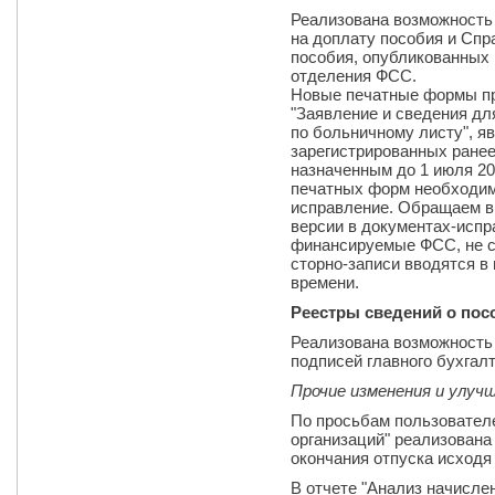
Реализована возможность
на доплату пособия и Спр
пособия, опубликованных 
отделения ФСС.
Новые печатные формы пр
"Заявление и сведения дл
по больничному листу", 
зарегистрированных ранее
назначенным до 1 июля 20
печатных форм необходимо
исправление. Обращаем вн
версии в документах-исп
финансируемые ФСС, не с
сторно-записи вводятся в
времени.
Реестры сведений о пос
Реализована возможность
подписей главного бухгал
Прочие изменения и улуч
По просьбам пользовател
организаций" реализован
окончания отпуска исходя 
В отчете "Анализ начисле