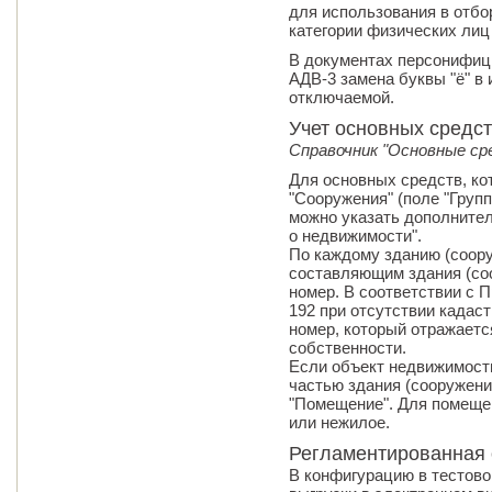
для использования в отбо
категории физических лиц
В документах персонифиц
АДВ-3 замена буквы "ё" в
отключаемой.
Учет основных средс
Справочник "Основные ср
Для основных средств, кот
"Сооружения" (поле "Групп
можно указать дополните
о недвижимости".
По каждому зданию (соор
составляющим здания (со
номер. В соответствии с П
192 при отсутствии кадас
номер, который отражаетс
собственности.
Если объект недвижимост
частью здания (сооружени
"Помещение". Для помещен
или нежилое.
Регламентированная 
В конфигурацию в тестов