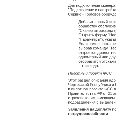
Для подключение сканера
"Подключение и настройка
Сервис - Торговое оборудо
Добавить новый скан
обработку обслужив
"Сканер штрихкода (
Открыть форму "Наст
"Параметры"), указат
Если номер порта не
выбрав команду "Тест
откроется диалог те
одномерный или дву
отобразится отскани
штрихкода.
Пилотный проект ФСС
Этот раздел описания адр
Черкесской Республики и
в пилотном проекте ФСС в
Правительства РФ от 21 ап
страхователям, имеющим 
подразделения с выделен
Заявления на доплату п
нетрудоспособности