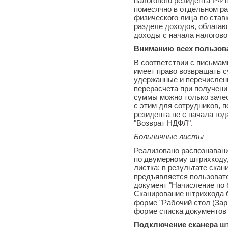
налогового резидента РФ 
помесячно в отдельном ра
физического лица по ставк
разделе доходов, облагаю
доходы с начала налогово
Вниманию всех пользов
В соответствии с письмам
имеет право возвращать с
удержанные и перечислен
перерасчета при получении
суммы можно только зачес
с этим для сотрудников, 
резидента не с начала го
"Возврат НДФЛ".
Больничные листы
Реализовано распознаван
по двумерному штрихкоду,
листка: в результате скан
предъявляется пользоват
документ "Начисление по 
Сканирование штрихкода б
форме "Рабочий стол (Зар
форме списка документов
Подключение сканера ш