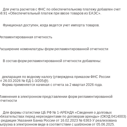
Для учета расчетов с ФНС по обеспечительному платежу добавлен счет
68.91 «Обеспечительный платеж при ввозе товаров из ЕАЭС».
Функционал доступен, когда ведется учет импорта товаров.
Регламентированная отчетность
Расширение номенклатуры форм регламентированной отчетности
В состав форм регламентированной отчетности добавлены:
декларация по водному налогу (утверждена приказом ФНС России
от 26.03.2026 № ЕД-1-3/205@).
Форма применяется начиная с отчета за 2 квартал 2026 года.
Изменения в электронном представлении форм регламентированной
отчетности
Для формы статистики ЦБ РФ № 1-АРЕНДА «Сведения о долговых
обязательствах перед нерезидентами по договорам аренды» (ОКУД 0414003)
в редакции Указания Банка России от 16.02.2023 № 6363-У реализована
выгрузка в электронном виде в соответствии с шаблоном от 05.06.2025.