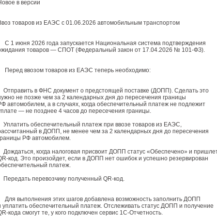
Новое в версии
Ввоз товаров из ЕАЭС с 01.06.2026 автомобильным транспортом
С 1 июня 2026 года запускается Национальная система подтверждения
ожидания товаров — СПОТ (Федеральный закон от 17.04.2026 № 101-ФЗ).
Перед ввозом товаров из ЕАЭС теперь необходимо:
Отправить в ФНС документ о предстоящей поставке (ДОПП). Сделать это
нужно не позже чем за 2 календарных дня до пересечения границы
РФ автомобилем, а в случаях, когда обеспечительный платеж не подлежит
уплате — не позднее 4 часов до пересечения границы.
Уплатить обеспечительный платеж при ввозе товаров из ЕАЭС,
рассчитанный в ДОПП, не менее чем за 2 календарных дня до пересечения
границы РФ автомобилем.
Дождаться, когда налоговая присвоит ДОПП статус «Обеспечено» и пришле
QR-код. Это произойдет, если в ДОПП нет ошибок и успешно резервирован
обеспечительный платеж.
Передать перевозчику полученный QR-код.
Для выполнения этих шагов добавлена возможность заполнить ДОПП
и уплатить обеспечительный платеж. Отслеживать статус ДОПП и получение
QR-кода смогут те, у кого подключен сервис 1С-Отчетность.