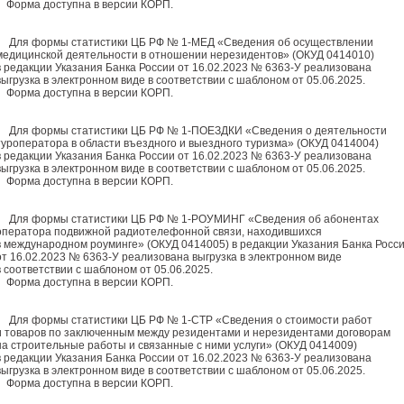
Форма доступна в версии КОРП.
Для формы статистики ЦБ РФ № 1-МЕД «Сведения об осуществлении
медицинской деятельности в отношении нерезидентов» (ОКУД 0414010)
в редакции Указания Банка России от 16.02.2023 № 6363-У реализована
выгрузка в электронном виде в соответствии с шаблоном от 05.06.2025.
Форма доступна в версии КОРП.
Для формы статистики ЦБ РФ № 1-ПОЕЗДКИ «Сведения о деятельности
туроператора в области въездного и выездного туризма» (ОКУД 0414004)
в редакции Указания Банка России от 16.02.2023 № 6363-У реализована
выгрузка в электронном виде в соответствии с шаблоном от 05.06.2025.
Форма доступна в версии КОРП.
Для формы статистики ЦБ РФ № 1-РОУМИНГ «Сведения об абонентах
оператора подвижной радиотелефонной связи, находившихся
в международном роуминге» (ОКУД 0414005) в редакции Указания Банка Росс
от 16.02.2023 № 6363-У реализована выгрузка в электронном виде
в соответствии с шаблоном от 05.06.2025.
Форма доступна в версии КОРП.
Для формы статистики ЦБ РФ № 1-СТР «Сведения о стоимости работ
и товаров по заключенным между резидентами и нерезидентами договорам
на строительные работы и связанные с ними услуги» (ОКУД 0414009)
в редакции Указания Банка России от 16.02.2023 № 6363-У реализована
выгрузка в электронном виде в соответствии с шаблоном от 05.06.2025.
Форма доступна в версии КОРП.