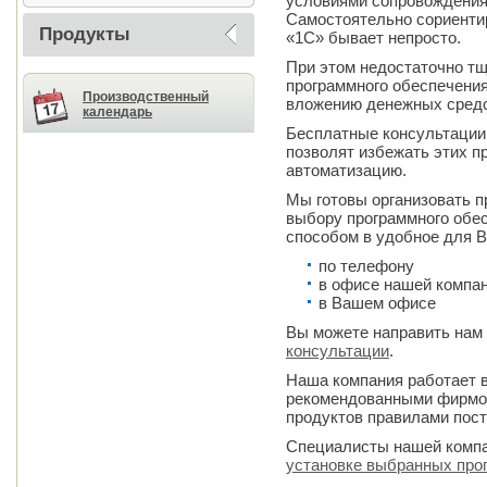
условиями сопровождения,
Самостоятельно сориенти
Продукты
«1С» бывает непросто.
При этом недостаточно т
программного обеспечени
Производственный
вложению денежных средс
календарь
Бесплатные консультации
позволят избежать этих п
автоматизацию.
Мы готовы организовать 
выбору программного обе
способом в удобное для В
по телефону
в офисе нашей компа
в Вашем офисе
Вы можете направить нам
консультации
.
Наша компания работает в
рекомендованными фирмо
продуктов правилами пост
Специалисты нашей компа
установке выбранных про