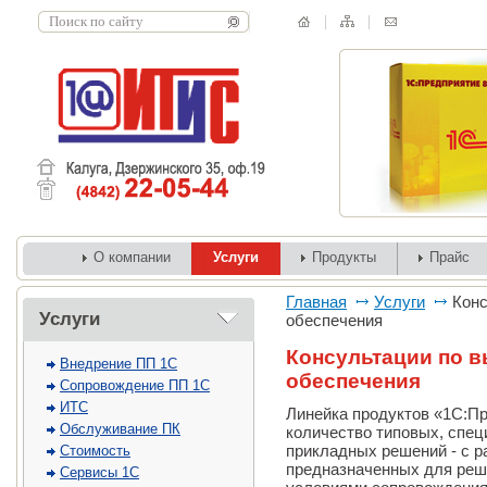
О компании
Услуги
Продукты
Прайс
Главная
Услуги
Конс
Услуги
обеспечения
Консультации по 
Внедрение ПП 1С
обеспечения
Сопровождение ПП 1С
ИТС
Линейка продуктов «1С:П
Обслуживание ПК
количество типовых, спе
прикладных решений - с 
Стоимость
предназначенных для реш
Сервисы 1С